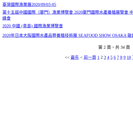
臺灣國際漁業展2020/09/03-05
第十五屆中國國際（廈門）漁業博覽會 2020廈門國際水產養殖展覽會
峰會
2020 中國 (青島) 國際漁業博覽會
2020年日本大阪國際水產品暨養殖技術展 SEAFOOD SHOW OSAKA 
第 2 頁，共 34 頁
<<
最先
<
前一頁
1
2
3
4
5
6
7
8
9
10