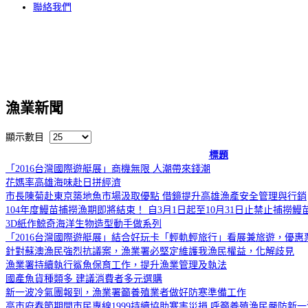
聯絡我們
漁業新聞
顯示數目
標題
「2016台灣國際遊艇展」商機無限 人潮帶來錢潮
花媽率高雄海味赴日拼經濟
市長陳菊赴東京築地魚市場汲取優點 借鏡提升高雄漁產安全管理與行銷
104年度鰻苗捕撈漁期即將結束！ 自3月1日起至10月31日止禁止捕撈鰻
3D紙作鯨奇海洋生物造型動手做系列
「2016台灣國際遊艇展」結合好玩卡「輕軌輕旅行」看展兼旅遊，優惠
針對蘇澳漁民強烈抗議案，漁業署必堅定維護我漁民權益，化解歧見
漁業署持續執行鯊魚保育工作，提升漁業管理及執法
國產魚貨種類多 建議消費者多元選購
新一波冷氣團報到，漁業署籲養殖業者做好防寒準備工作
高市府春節期間市民專線1999持續協助寒害災損 呼籲養殖漁民嚴防新