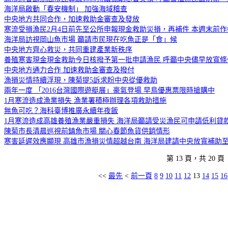
海洋局啟動「春安機制」 加強海域稽查
中央地方共同合作，加速救助金審查及發放
寒流受損漁民2月4日前先至公所申報現金救助災損，再補件 本週末前
海洋局訪視岡山魚市場 籲請市民現在吃魚正是「食」候
中央地方齊心救災，共同重建產業新秩序
養殖寒害現金現金救助今日核撥予第一批申請漁民 呼籲中央儘早放寬條
中央地方通力合作 加速救助金審查及撥付
漁損災情持續浮現，陳菊提5訴求盼中央從優救助
兩年一度 「2016台灣國際遊艇展」豪氣登場 早鳥優惠票限時搶購中
1月寒流造成漁業損失 漁業署積極辦理各項救助措施
無魚可吃？海科臺博推廣永續年夜飯
1月寒流造成高雄養殖漁業嚴重損失 海洋局籲請受災漁民可申請低利貸
陳菊市長清晨巡視前鎮魚市場 關心春節魚貨供銷情形
寒害延遲效應顯現 高雄市漁損災情超越台南 海洋局建請中央放寬補助
第 13 頁，共 20 頁
<<
最先
<
前一頁
8
9
10
11
12
13
14
15
16