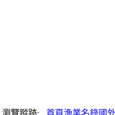
瀏覽蹤跡:
首頁
漁業名錄
國外