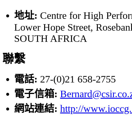
地址:
Centre for High Perf
Lower Hope Street, Roseba
SOUTH AFRICA
聯繫
電話:
27-(0)21 658-2755
電子信箱:
Bernard@csir.co.
網站連結:
http://www.ioccg.