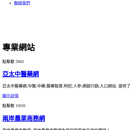
聯絡我們
專業網站
點擊數 3943
亞太中醫藥網
亞太中醫藥網;中醫;中藥;醫藥智庫;枸杞;人參;網路行銷;入口網站. 
顯示詳情
點擊數 19101
兩岸農業商務網