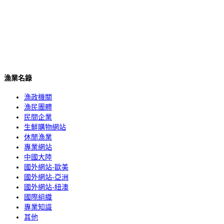
漁業名錄
漁政機關
漁民團體
民間企業
生鮮購物網站
休閒漁業
專業網站
中國大陸
國外網站-歐美
國外網站-亞洲
國外網站-紐澳
國際組織
專業知識
其他