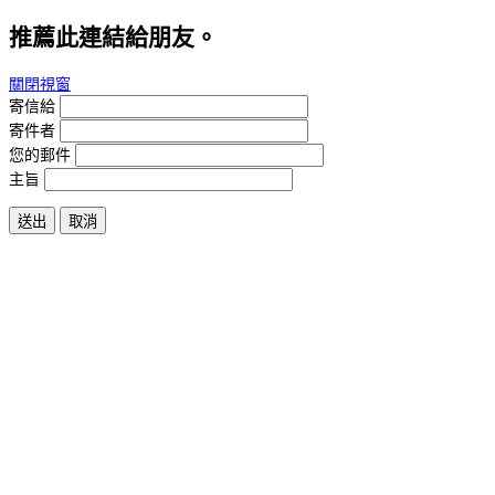
推薦此連結給朋友。
關閉視窗
寄信給
寄件者
您的郵件
主旨
送出
取消